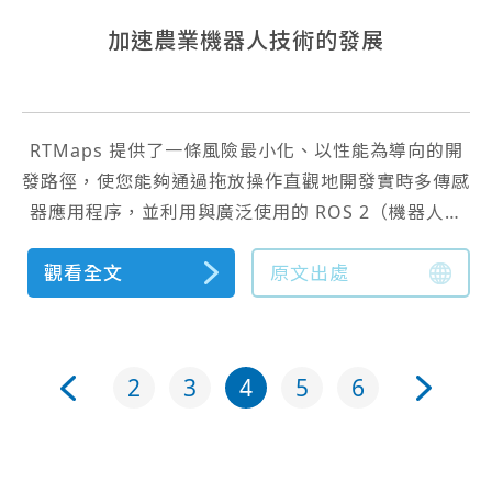
加速農業機器人技術的發展
RTMaps 提供了一條風險最小化、以性能為導向的開
發路徑，使您能夠通過拖放操作直觀地開發實時多傳感
器應用程序，並利用與廣泛使用的 ROS 2（機器人操
作系統）的連接——所有這些都符合農業應用的通用
觀看全文
原文出處
ISO 認證。
2
3
4
5
6