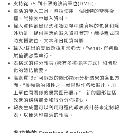
支持從 75 到不限的決策單位(DMU)。
靈活的導入工具，包括使用一個獨特的嚮導從
檔、試算表中導入資料。
輸入資料篩檢程式和獨立單中繼資料的包含和除
外功能，提供靈活的輸入資料管理。篩檢程式同
時支援數位、文本和日期資料欄。
輸入/輸出的變數選擇非常強大，“what-if”判斷
賦值很容易執行。
表格式的得分報表 (擁有多種排序方式）和圖形
化的總結摘要。
高素質“3d”可縮放的圖形顯示分析結果的各個方
面 - “最強勁的特性之一就是製作各種輸出，加
上單位間關係的優異圖形展示”。新的圖形包括
改進的總結摘要和得分分佈摘要。
報表生成器可以利用可選的報表設計器來定制報
表，以便列印靈活的報表。
多功能的 Frontier Analyst®