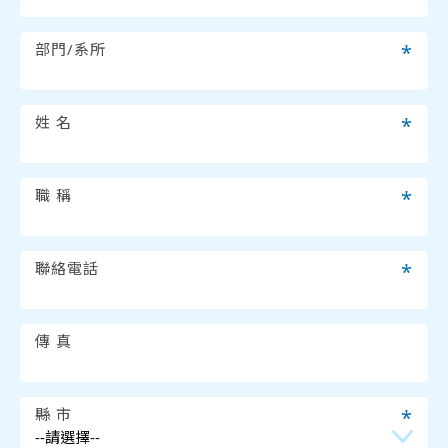
部門/系所
*
姓 名
*
職 稱
*
聯絡電話
*
傳 真
縣 市
*