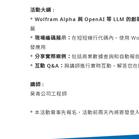
活動大綱 :
*
Wolfram Alpha 與 OpenAI 等 LLM 
展
*
現場編碼展示：
在短短幾行代碼內，使用 Wolfr
發應用
*
分享實際案例：
包括商業數據查詢和自動報
*
互動 Q&A：
與講師進行實時互動，解答您在開
講師 :
昊青公司工程師
* 本活動需事先報名，活動前兩天內將寄發登