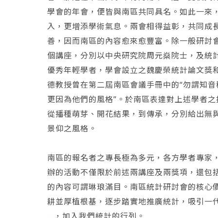
學會的年會，便皆與南區共同具名。如此一來
入，更增添學術氣息。兩會相得益彰，共同成
善，因而南區的內容愈來愈豐富。除一般研討
個講座，分別以中央研究院周元燊院士，及統
優秀年輕學者，學會設立之魏慶榮統計論文獎
德教授曾在第二屆南區會議手冊中的“勿謂知音
更因為他們的風格”。於南區表達對上述學者
從播種萌芽、開花結果，到傳承，分別給出無
景仰之風格。
南區的報名者之專長極為多元，各方學者專家
辦的活動不僅限於前述兩講座及兩獎項，還包
的內容可謂琳琅滿目。南區統計研討會的核心
耕並厚植根基，逐步踏實地推廣統計，吸引一
…，加入我們統計的行列。