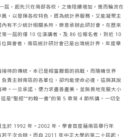
年一屆，起先只在南部各校，之後陸續增加，進而輪流在
存異，以發揮各校特色，既為統計界服務，又能凝聚主
國內有不少統計相關系所，樂意承辦此研討會。在歷來
屆的僅 10 位演講者，及 86 位報名者，到近 10
5 百位與會者，南區統計研討會已是台灣統計界，年度舉
情接待的傳統，本已是相當艱鉅的挑戰，而隨機世界
，負責主辦南區的各單位，卻均能使命必達，這與其說
精神。一旦承諾，便力求盡善盡美，並無畏地克服大小
“聖經”“約翰一書”的第 5 章第 4 節所講。一切全
 1992 年。2002 年，學會首度藉南區舉行年
干次合辦。而自 2011 年中正大學的第二十屆起，