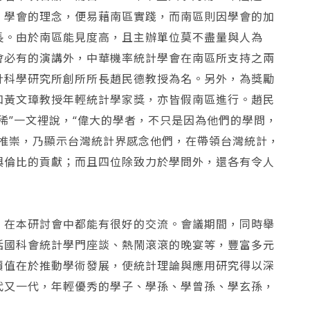
，學會的理念，便易藉南區實踐，而南區則因學會的加
長。由於南區能見度高，且主辦單位莫不盡量與人為
會必有的演講外，中華機率統計學會在南區所支持之兩
計科學研究所創所所長趙民德教授為名。另外，為獎勵
和黃文璋教授年輕統計學家獎，亦皆假南區進行。趙民
稀”一文裡說，“偉大的學者，不只是因為他們的學問，
之推崇，乃顯示台灣統計界感念他們，在帶領台灣統計，
與倫比的貢獻；而且四位除致力於學問外，還各有令人
，在本研討會中都能有很好的交流。會議期間，同時舉
括國科會統計學門座談、熱鬧滾滾的晚宴等，豐富多元
價值在於推動學術發展，使統計理論與應用研究得以深
代又一代，年輕優秀的學子、學孫、學曾孫、學玄孫，