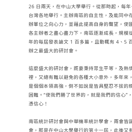
26 日兩天，在中山大學舉行。從那時起，每
台灣各地舉行。主辦南區的自主性，及能同中
辦單位之向心力，並藉此提高自身的聲望，使
各主辦者之盡心盡力下，南區逐漸成長，規模從第一
年的每屆發表論文 1 百多篇，且動輒有 4、
辦之最盛大的研討會。
這麼盛大的研討會，既要秉持眾生平等，及熱
裡，又總有難以避免的各種大小意外，多年來
是個個本領高強，倒不如說是皆具堅忍不拔的
困難。“使我們勝了世界的，就是我們的信心”，這是
憑信心！
南區統計研討會與中華機率統計學會，兩會皆誕生於
會，那是在中山大學舉行的第十一屆，此後又有若