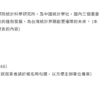
研院統計科學研究所，及中國統計學社，國內三個重要
的蓬勃發展，為台灣統計界開創更璀璨的未來。 (本
表的內容)
666）
地點（欲搭乘者請於報名時勾選，以方便主辦單位備車）