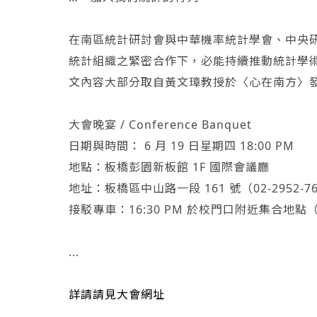
在南區統計研討會與中華機率統計學會、中央
統計組織之緊密合作下，必能持續推動統計學術
文內容大部分取自黃文璋教授於〈心在南方〉發
大會晚宴 / Conference Banquet
日期與時間： 6 月 19 日星期四 18:00 PM
地點：板橋彭園新板館 1F 國際會議廳
地址：板橋區中山路一段 161 號（02-2952-7
接駁專車：16:30 PM 於校門口附近集合
...
詳請請見大會網址