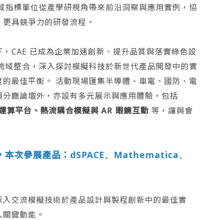
域指標單位從產學研視角帶來前沿洞察與應用實例，協
、更具競爭力的研發流程。
，CAE 已成為企業加速創新、提升品質與落實綠色設
與跨域整合，深入探討模擬科技於新世代產品開發中的實
度的最佳平衡。 活動現場匯集半導體、車電、國防、電
與分廳論壇外，亦設有多元展示與應用體驗，包括
 運算平台、熱流耦合模擬與 AR 眼鏡互動
等，讓與會
本次參展產品：dSPACE
Mathematica
、
、
深入交流模擬技術於產品設計與製程創新中的最佳實
入關鍵動能。