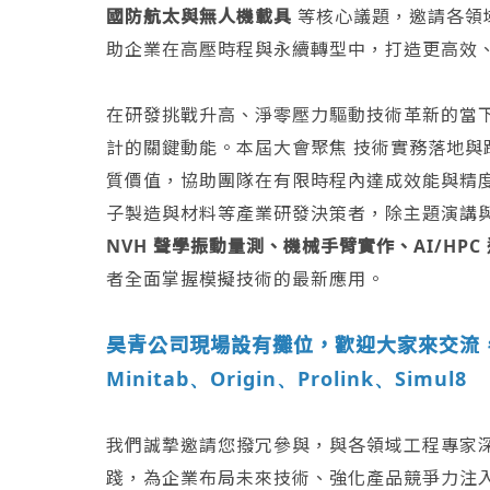
國防航太與無人機載具
等核心議題，邀請各領
助企業在高壓時程與永續轉型中，打造更高效
在研發挑戰升高、淨零壓力驅動技術革新的當下
計的關鍵動能。本屆大會聚焦 技術實務落地
質價值，協助團隊在有限時程內達成效能與精
子製造與材料等產業研發決策者，除主題演講
NVH 聲學振動量測、機械手臂實作、AI/HPC
者全面掌握模擬技術的最新應用。
昊青公司現場設有攤位，歡迎大家來交流，
Minitab
Origin
Prolink
Simul8
、
、
、
我們誠摯邀請您撥冗參與，與各領域工程專家
踐，為企業布局未來技術、強化產品競爭力注