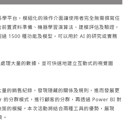
的資料科學平台，模組化的操作介面讓使用者完全無需撰寫任
含前置資料準備、機器學習演算法、建模評估及驗證，
1500 種功能及模型，可以用於 AI 的研究或實務
，可以處理大量的數據，並可快速地建立互動式的視覺圖
大量的銷售紀錄，發現隱藏的關係及規則，進而發展更
r 的分群模式，進行顧客的分群，再透過 Power BI 對
決策的模擬。本次活動將結合兩種工具的優勢，展現
成果。