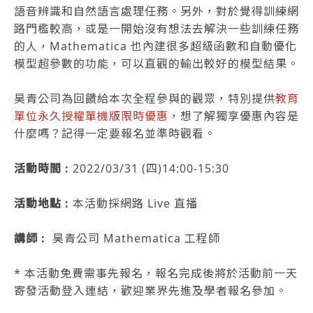
語音辨識和自然語言處理任務。另外，對於覺得訓練網
路門檻較高，或是一開始沒有想法去解決一些訓練任務
的人，Mathematica 也內建很多超級函數和自動優化
模型超參數的功能，可以直觀的輸出較好的模型結果。
昊青公司為回饋給本次全程參與的觀眾，特別提供
教育
單位永久授權單機版限時優惠
，想了解獨享優惠內容是
什麼嗎？記得一定要報名並準時觀看。
活動時間 :
2022/03/31 (四)14:00-15:30
活動地點 :
本活動採網路 Live 直播
講師 :
昊青公司 Mathematica 工程師
* 本活動免費需事先報名，報名完成後將於活動前一天
寄發活動登入連結，歡迎業界先進及學者報名參加。