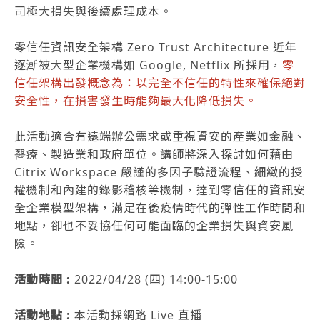
司極大損失與後續處理成本。
零信任資訊安全架構 Zero Trust Architecture 近年
逐漸被大型企業機構如 Google, Netflix 所採用，
零
信任架構出發概念為：以完全不信任的特性來確保絕對
安全性，在損害發生時能夠最大化降低損失。
此活動適合有遠端辦公需求或重視資安的產業如金融、
醫療、製造業和政府單位。講師將深入探討如何藉由
Citrix Workspace 嚴謹的多因子驗證流程、細緻的授
權機制和內建的錄影稽核等機制，達到零信任的資訊安
全企業模型架構，滿足在後疫情時代的彈性工作時間和
地點，卻也不妥協任何可能面臨的企業損失與資安風
險。
活動時間 :
2022/04/28 (四) 14:00-15:00
活動地點 :
本活動採網路 Live 直播