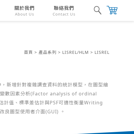
關於我們
聯絡我們
About Us
Contact Us
首頁
>
產品系列
>
LISREL/HLM
> LISREL
REL 中，新增針對複雜調查資料的統計模型，在圖型繪
析(Factor analysis of ordinal
參數、估計值、標準差估計與PSF可適性衡量Writing
 a PSF、改良圖型使用者介面(GUI) 。