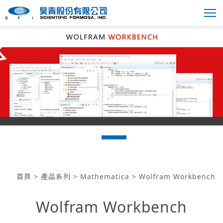
首頁
>
產品系列
>
Mathematica
> Wolfram Workbench
Wolfram Workbench