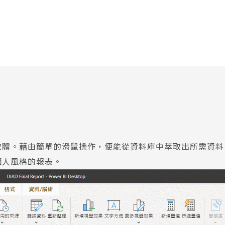
析軟體軟體。藉由簡單的滑鼠操作，便能從資料庫中萃取出所需
具個人風格的報表。