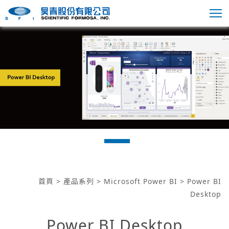
首頁
>
產品系列
>
Microsoft Power BI
> Power BI
Desktop
Power BI Desktop